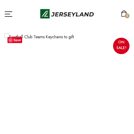
0
Save
ON
SALE!